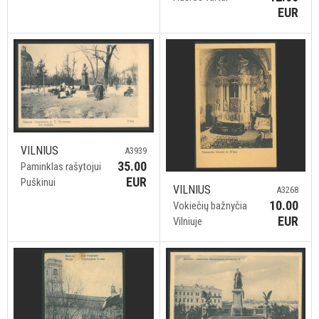
EUR
VILNIUS
A3939
35.00
Paminklas rašytojui
EUR
Puškinui
VILNIUS
A3268
10.00
Vokiečių bažnyčia
EUR
Vilniuje