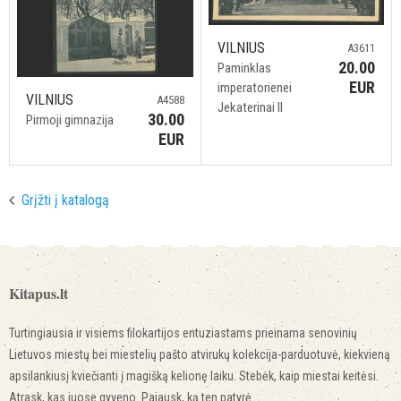
VILNIUS
A3611
20.00
Paminklas
EUR
imperatorienei
VILNIUS
A4588
Jekaterinai II
30.00
Pirmoji gimnazija
EUR
Grįžti į katalogą
Kitapus.lt
Turtingiausia ir visiems filokartijos entuziastams prieinama senovinių
Lietuvos miestų bei miestelių pašto atvirukų kolekcija-parduotuvė, kiekvieną
apsilankiusį kviečianti į magišką kelionę laiku. Stebėk, kaip miestai keitėsi.
Atrask, kas juose gyveno. Pajausk, ką ten patyrė.