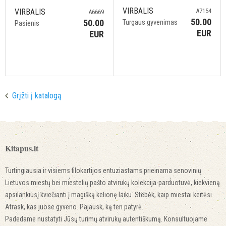
VIRBALIS
A7154
VIRBALIS
A6669
50.00
Turgaus gyvenimas
50.00
Pasienis
EUR
EUR
Grįžti į katalogą
Kitapus.lt
Turtingiausia ir visiems filokartijos entuziastams prieinama senovinių
Lietuvos miestų bei miestelių pašto atvirukų kolekcija-parduotuvė, kiekvieną
apsilankiusį kviečianti į magišką kelionę laiku. Stebėk, kaip miestai keitėsi.
Atrask, kas juose gyveno. Pajausk, ką ten patyrė.
Padedame nustatyti Jūsų turimų atvirukų autentiškumą. Konsultuojame