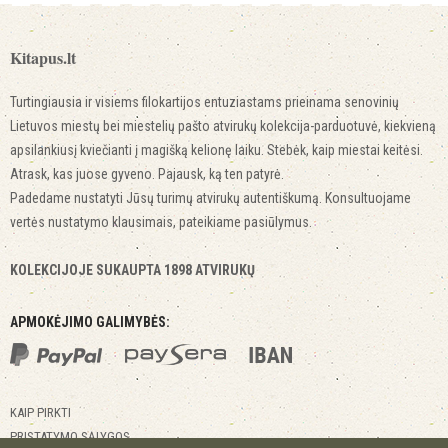
Kitapus.lt
Turtingiausia ir visiems filokartijos entuziastams prieinama senovinių
Lietuvos miestų bei miestelių pašto atvirukų kolekcija-parduotuvė, kiekvieną
apsilankiusį kviečianti į magišką kelionę laiku. Stebėk, kaip miestai keitėsi.
Atrask, kas juose gyveno. Pajausk, ką ten patyrė.
Padedame nustatyti Jūsų turimų atvirukų autentiškumą. Konsultuojame
vertės nustatymo klausimais, pateikiame pasiūlymus.
KOLEKCIJOJE SUKAUPTA 1898 ATVIRUKŲ
APMOKĖJIMO GALIMYBĖS:
KAIP PIRKTI
PRISTATYMO SĄLYGOS