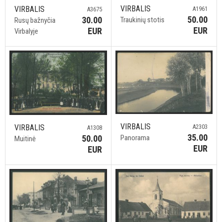
VIRBALIS
VIRBALIS
A1961
A3675
50.00
30.00
Traukinių stotis
Rusų bažnyčia
EUR
EUR
Virbalyje
VIRBALIS
VIRBALIS
A2303
A1308
35.00
50.00
Panorama
Muitinė
EUR
EUR