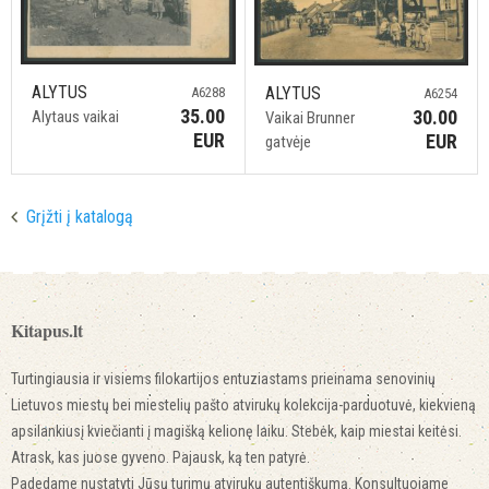
ALYTUS
ALYTUS
A6288
A6254
35.00
30.00
Alytaus vaikai
Vaikai Brunner
EUR
EUR
gatvėje
Grįžti į katalogą
Kitapus.lt
Turtingiausia ir visiems filokartijos entuziastams prieinama senovinių
Lietuvos miestų bei miestelių pašto atvirukų kolekcija-parduotuvė, kiekvieną
apsilankiusį kviečianti į magišką kelionę laiku. Stebėk, kaip miestai keitėsi.
Atrask, kas juose gyveno. Pajausk, ką ten patyrė.
Padedame nustatyti Jūsų turimų atvirukų autentiškumą. Konsultuojame