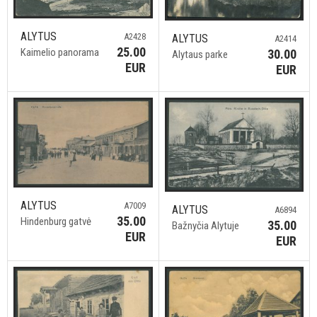
ALYTUS
A2428
ALYTUS
A2414
25.00
Kaimelio panorama
30.00
Alytaus parke
EUR
EUR
ALYTUS
A7009
ALYTUS
A6894
35.00
Hindenburg gatvė
35.00
Bažnyčia Alytuje
EUR
EUR