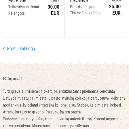
PALANGA
PALANGA
A2260
A3637
25.00
30.00
Pozotuojai prie
Tiškevičiaus rūmai
EUR
EUR
Tiškevičiaus rūmų
Palangoje
Grįžti į katalogą
Kitapus.lt
Turtingiausia ir visiems filokartijos entuziastams prieinama senovinių
Lietuvos miestų bei miestelių pašto atvirukų kolekcija-parduotuvė, kiekvieną
apsilankiusį kviečianti į magišką kelionę laiku. Stebėk, kaip miestai keitėsi.
Atrask, kas juose gyveno. Pajausk, ką ten patyrė.
Padedame nustatyti Jūsų turimų atvirukų autentiškumą. Konsultuojame
vertės nustatymo klausimais, pateikiame pasiūlymus.