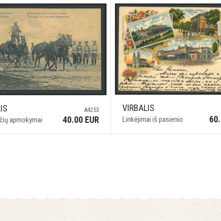
VIRBALIS
IS
A4253
60
40.00 EUR
Linkėjimai iš pasienio
ečių apmokymai