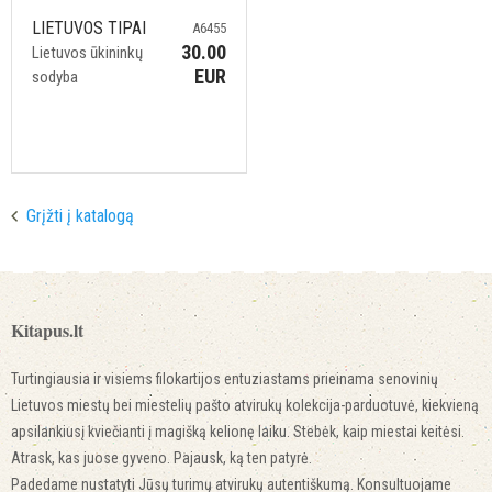
LIETUVOS TIPAI
A6455
30.00
Lietuvos ūkininkų
EUR
sodyba
Grįžti į katalogą
Kitapus.lt
Turtingiausia ir visiems filokartijos entuziastams prieinama senovinių
Lietuvos miestų bei miestelių pašto atvirukų kolekcija-parduotuvė, kiekvieną
apsilankiusį kviečianti į magišką kelionę laiku. Stebėk, kaip miestai keitėsi.
Atrask, kas juose gyveno. Pajausk, ką ten patyrė.
Padedame nustatyti Jūsų turimų atvirukų autentiškumą. Konsultuojame