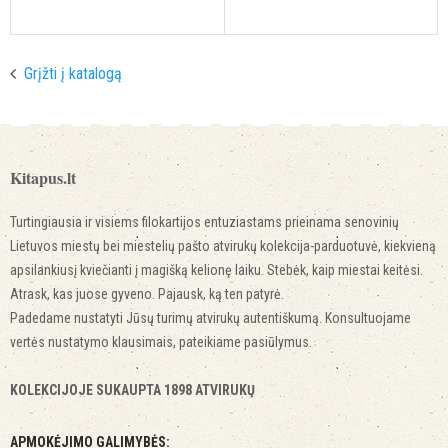
Grįžti į katalogą
Kitapus.lt
Turtingiausia ir visiems filokartijos entuziastams prieinama senovinių
Lietuvos miestų bei miestelių pašto atvirukų kolekcija-parduotuvė, kiekvieną
apsilankiusį kviečianti į magišką kelionę laiku. Stebėk, kaip miestai keitėsi.
Atrask, kas juose gyveno. Pajausk, ką ten patyrė.
Padedame nustatyti Jūsų turimų atvirukų autentiškumą. Konsultuojame
vertės nustatymo klausimais, pateikiame pasiūlymus.
KOLEKCIJOJE SUKAUPTA 1898 ATVIRUKŲ
APMOKĖJIMO GALIMYBĖS: