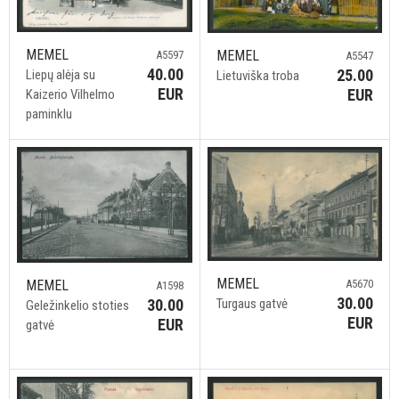
MEMEL
MEMEL
A5597
A5547
40.00
25.00
Liepų alėja su
Lietuviška troba
EUR
EUR
Kaizerio Vilhelmo
paminklu
MEMEL
A5670
MEMEL
A1598
30.00
Turgaus gatvė
30.00
Geležinkelio stoties
EUR
EUR
gatvė