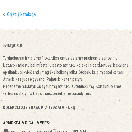
Grįžti į katalogą
Kitapus.lt
Turtingiausia ir visiems filokartijos entuziastams prieinama senovinių
Lietuvos miestų bei miestelių pašto atvirukų kolekcija-parduotuvė, kiekvieną
apsilankiusį kviečianti į magišką kelionę laiku. Stebėk, kaip miestai keitėsi.
Atrask, kas juose gyveno. Pajausk, ką ten patyrė.
Padedame nustatyti Jūsų turimų atvirukų autentiškumą. Konsultuojame
vertės nustatymo klausimais, pateikiame pasiūlymus.
KOLEKCIJOJE SUKAUPTA 1898 ATVIRUKŲ
APMOKĖJIMO GALIMYBĖS: