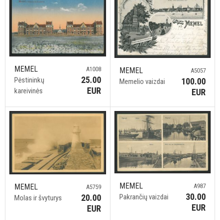
MEMEL
A1008
MEMEL
A5057
25.00
Pėstininkų
100.00
Memelio vaizdai
EUR
kareivinės
EUR
MEMEL
A987
MEMEL
A5759
30.00
Pakrančių vaizdai
20.00
Molas ir švyturys
EUR
EUR