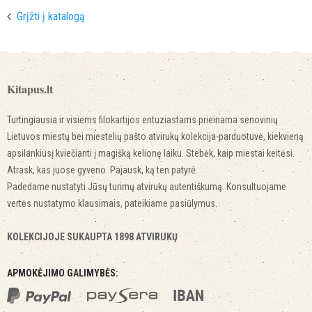
Grįžti į katalogą
Kitapus.lt
Turtingiausia ir visiems filokartijos entuziastams prieinama senovinių
Lietuvos miestų bei miestelių pašto atvirukų kolekcija-parduotuvė, kiekvieną
apsilankiusį kviečianti į magišką kelionę laiku. Stebėk, kaip miestai keitėsi.
Atrask, kas juose gyveno. Pajausk, ką ten patyrė.
Padedame nustatyti Jūsų turimų atvirukų autentiškumą. Konsultuojame
vertės nustatymo klausimais, pateikiame pasiūlymus.
KOLEKCIJOJE SUKAUPTA 1898 ATVIRUKŲ
APMOKĖJIMO GALIMYBĖS: