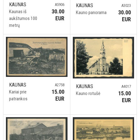
KAUNAS
A5906
KAUNAS
A3023
30.00
Kaunas iš
30.00
Kauno panorama
EUR
aukštumos 100
EUR
metrų
KAUNAS
A2758
KAUNAS
A4017
15.00
Kariai prie
15.00
Kauno rotušė
EUR
patrankos
EUR