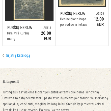
KURŠIŲ NERIJA
A5328
12.00
Besikeičianti kopa
EUR
po audros ir lietaus
KURŠIŲ NERIJA
A5313
20.00
Kirai virš Kuršių
EUR
marių
Grįžti į katalogą
Kitapus.lt
Turtingiausia ir visiems filokartijos entuziastams prieinama senovinių
Lietuvos miestų bei miestelių pašto atvirukų kolekcija-parduotuvė, kiekvieną
apsilankiusį kviečianti į magišką kelionę laiku. Stebėk, kaip miestai keitėsi.
Atrask, kas juose gyveno. Pajausk, ką ten patyrė.