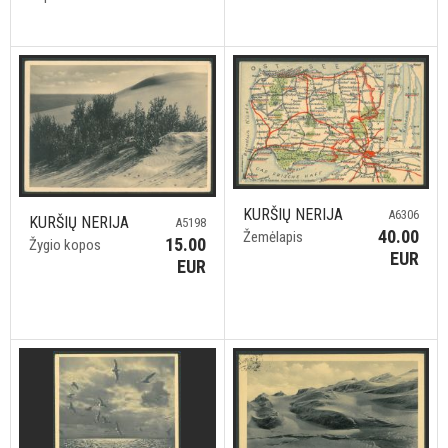
KURŠIŲ NERIJA
A6306
KURŠIŲ NERIJA
A5198
40.00
Žemėlapis
15.00
Žygio kopos
EUR
EUR