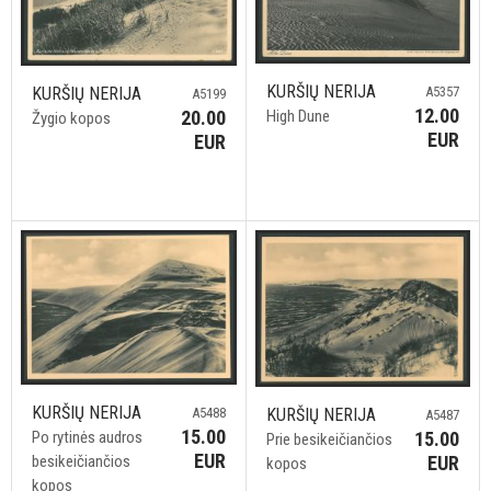
KURŠIŲ NERIJA
A5357
KURŠIŲ NERIJA
A5199
12.00
High Dune
20.00
Žygio kopos
EUR
EUR
KURŠIŲ NERIJA
A5488
KURŠIŲ NERIJA
A5487
15.00
Po rytinės audros
15.00
Prie besikeičiančios
EUR
besikeičiančios
EUR
kopos
kopos