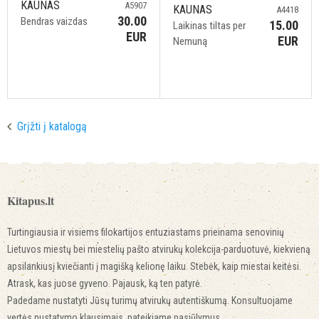
KAUNAS
A5907
KAUNAS
A4418
30.00
Bendras vaizdas
15.00
Laikinas tiltas per
EUR
EUR
Nemuną
Grįžti į katalogą
Kitapus.lt
Turtingiausia ir visiems filokartijos entuziastams prieinama senovinių
Lietuvos miestų bei miestelių pašto atvirukų kolekcija-parduotuvė, kiekvieną
apsilankiusį kviečianti į magišką kelionę laiku. Stebėk, kaip miestai keitėsi.
Atrask, kas juose gyveno. Pajausk, ką ten patyrė.
Padedame nustatyti Jūsų turimų atvirukų autentiškumą. Konsultuojame
vertės nustatymo klausimais, pateikiame pasiūlymus.