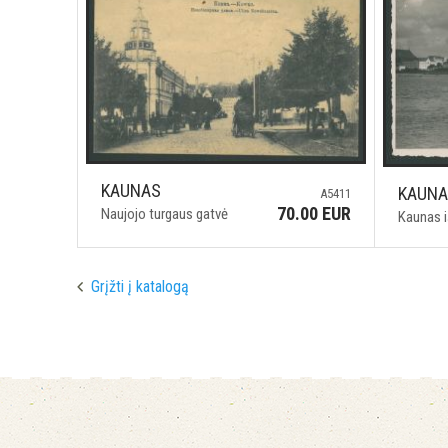
KAUNAS
KAUN
A5411
70.00 EUR
Naujojo turgaus gatvė
Kaunas 
Grįžti į katalogą