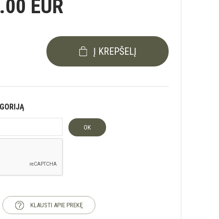
.00 EUR
Į KREPŠELĮ
EGORIJĄ
OK
KLAUSTI APIE PREKĘ