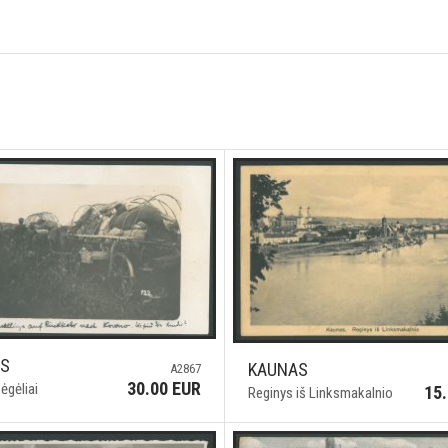
AS
KAUNAS
A2867
30.00 EUR
ėgėliai
15
Reginys iš Linksmakalnio