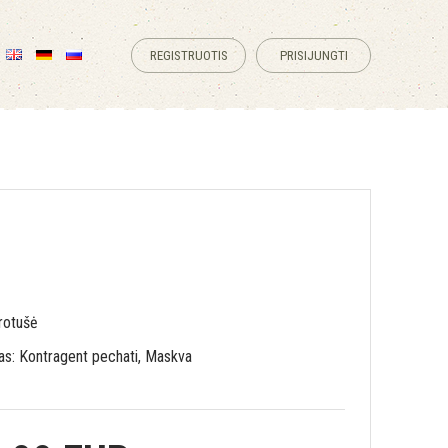
REGISTRUOTIS
PRISIJUNGTI
rotušė
as: Kontragent pechati, Maskva