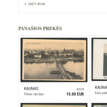
GRĮŽTI ATGAL
PANAŠIOS PREKĖS
KAUN
KAUNAS
A3228
Karo pab
15.00 EUR
Pilnas vaizdas