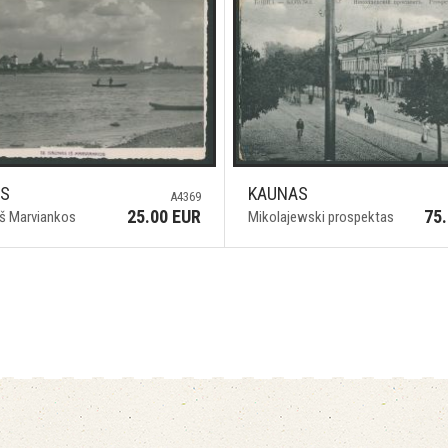
AS
KAUNAS
A4369
25.00 EUR
75
iš Marviankos
Mikolajewski prospektas