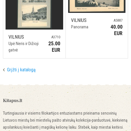
VILNIUS
A5887
40.00
Panorama
EUR
VILNIUS
A3710
25.00
Upė Neris ir Dižioji
EUR
gatvė
Grįžti į katalogą
Kitapus.lt
Turtingiausia ir visiems filokartijos entuziastams prieinama senovinių
Lietuvos miestų bei miestelių pašto atvirukų kolekcija-parduotuvė, kiekvieną
apsilankiusį kviečianti į magišką kelionę laiku. Stebėk, kaip miestai keitėsi.