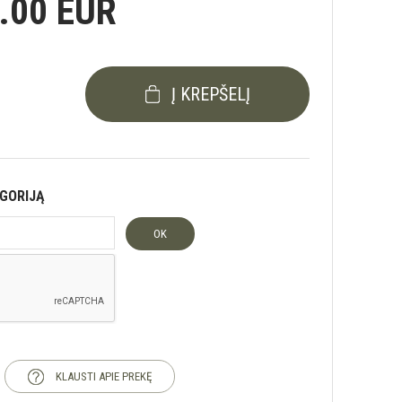
.00 EUR
Į KREPŠELĮ
EGORIJĄ
OK
KLAUSTI APIE PREKĘ