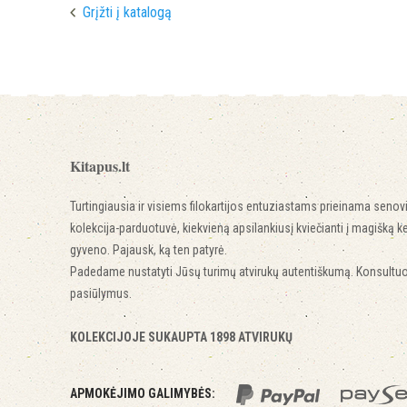
Grįžti į katalogą
Kitapus.lt
Turtingiausia ir visiems filokartijos entuziastams prieinama senov
kolekcija-parduotuvė, kiekvieną apsilankiusį kviečianti į magišką ke
gyveno. Pajausk, ką ten patyrė.
Padedame nustatyti Jūsų turimų atvirukų autentiškumą. Konsultu
pasiūlymus.
KOLEKCIJOJE SUKAUPTA 1898 ATVIRUKŲ
APMOKĖJIMO GALIMYBĖS: