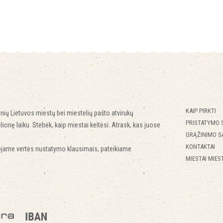
KAIP PIRKTI
inių Lietuvos miestų bei miestelių pašto atvirukų
PRISTATYMO 
lionę laiku. Stebėk, kaip miestai keitėsi. Atrask, kas juose
GRĄŽINIMO S
KONTAKTAI
ojame vertės nustatymo klausimais, pateikiame
MIESTAI MIEST