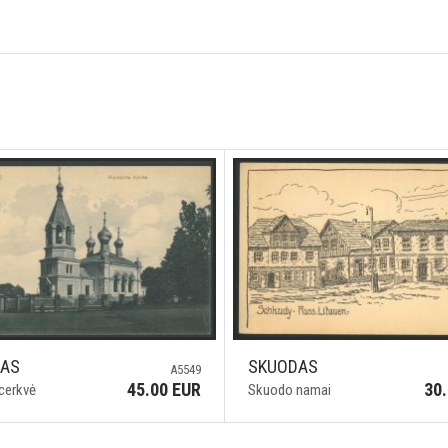
DAS
SKUODAS
A5549
45.00 EUR
30
cerkvė
Skuodo namai