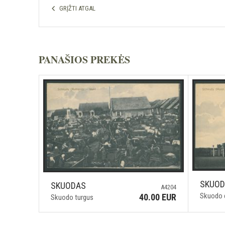
GRĮŽTI ATGAL
PANAŠIOS PREKĖS
SKUO
SKUODAS
A4204
Skuodo 
40.00 EUR
Skuodo turgus