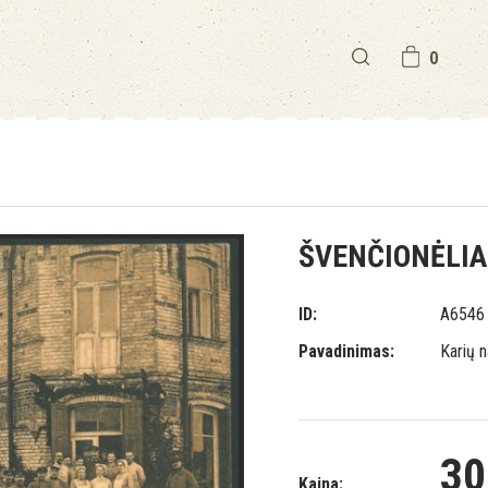
0
ŠVENČIONĖLIA
ID:
A6546
Pavadinimas:
Karių 
30
Kaina: