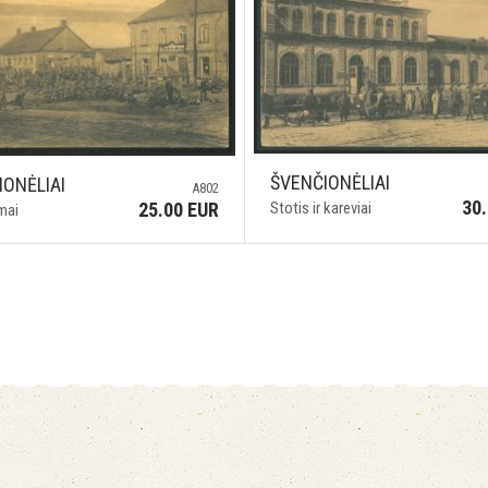
ŠVENČIONĖLIAI
IONĖLIAI
A802
30
25.00 EUR
Stotis ir kareviai
mai