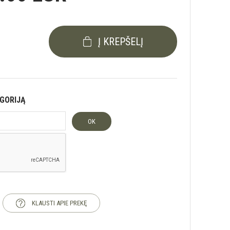
Į KREPŠELĮ
EGORIJĄ
OK
KLAUSTI APIE PREKĘ