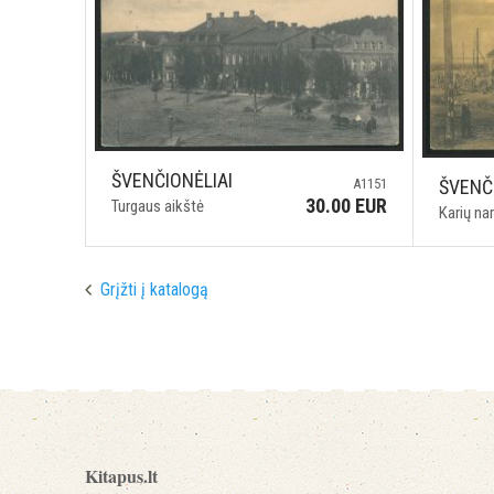
ŠVENČIONĖLIAI
ŠVENČ
A1151
30.00 EUR
Turgaus aikštė
Karių na
Grįžti į katalogą
Kitapus.lt