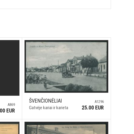
ŠVENČIONĖLIAI
A1296
A869
25.00 EUR
Gatvėje kariai ir karieta
.00 EUR