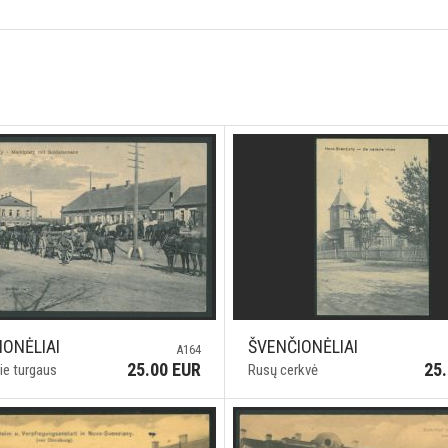
IONĖLIAI
ŠVENČIONĖLIAI
A164
25.00 EUR
25
rie turgaus
Rusų cerkvė