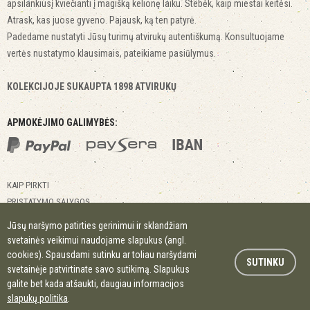
apsilankiusį kviečianti į magišką kelionę laiku. Stebėk, kaip miestai keitėsi.
Atrask, kas juose gyveno. Pajausk, ką ten patyrė.
Padedame nustatyti Jūsų turimų atvirukų autentiškumą. Konsultuojame
vertės nustatymo klausimais, pateikiame pasiūlymus.
KOLEKCIJOJE SUKAUPTA 1898 ATVIRUKŲ
APMOKĖJIMO GALIMYBĖS:
KAIP PIRKTI
PRISTATYMO SĄLYGOS
GRĄŽINIMO SĄLYGOS
Jūsų naršymo patirties gerinimui ir sklandžiam
KONTAKTAI
svetainės veikimui naudojame slapukus (angl.
MIESTAI MIESTELIAI
cookies). Spausdami sutinku ar toliau naršydami
SUTINKU
svetainėje patvirtinate savo sutikimą. Slapukus
galite bet kada atšaukti, daugiau informacijos
© 2017 Kitapus.lt. Visos teisės saugomos.
slapukų politika
.
Slapukų politika
Privatumo politika