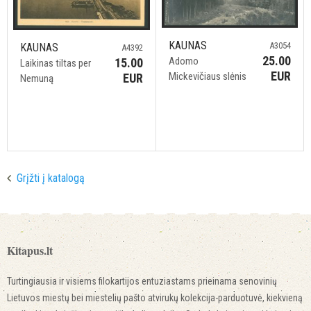
KAUNAS
A3054
KAUNAS
A4392
25.00
Adomo
15.00
Laikinas tiltas per
EUR
Mickevičiaus slėnis
EUR
Nemuną
Grįžti į katalogą
Kitapus.lt
Turtingiausia ir visiems filokartijos entuziastams prieinama senovinių
Lietuvos miestų bei miestelių pašto atvirukų kolekcija-parduotuvė, kiekvieną