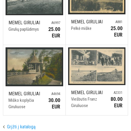
MEMEL GIRULIAI
A881
MEMEL GIRULIAI
A6997
25.00
Pelkė miške
25.00
Girulių paplūdimys
EUR
EUR
MEMEL GIRULIAI
A2331
MEMEL GIRULIAI
A4694
80.00
Viešbutis Franz
30.00
Miško koplyčia
EUR
Giruliuose
EUR
Giruliuose
Grįžti į katalogą