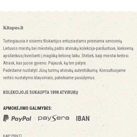
Kitapus.lt
Turtingiausia ir visiems filokartijos entuziastams prieinama senovinių
Lietuvos miestų bei miestelių pašto atvirukų kolekcija-parduotuvė, kiekvieną
apsilankiusį kviečianti į magišką kelionę laiku. Stebėk, kaip miestai keitėsi.
Atrask, kas juose gyveno. Pajausk, ką ten patyrė.
Padedame nustatyti Jūsų turimų atvirukų autentiškumą. Konsultuojame
vertės nustatymo klausimais, pateikiame pasiūlymus.
KOLEKCIJOJE SUKAUPTA 1898 ATVIRUKŲ
APMOKĖJIMO GALIMYBĖS:
KAIP PIRKTI