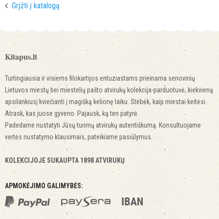
Grįžti į katalogą
Kitapus.lt
Turtingiausia ir visiems filokartijos entuziastams prieinama senovinių
Lietuvos miestų bei miestelių pašto atvirukų kolekcija-parduotuvė, kiekvieną
apsilankiusį kviečianti į magišką kelionę laiku. Stebėk, kaip miestai keitėsi.
Atrask, kas juose gyveno. Pajausk, ką ten patyrė.
Padedame nustatyti Jūsų turimų atvirukų autentiškumą. Konsultuojame
vertės nustatymo klausimais, pateikiame pasiūlymus.
KOLEKCIJOJE SUKAUPTA 1898 ATVIRUKŲ
APMOKĖJIMO GALIMYBĖS: