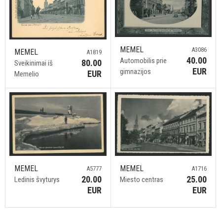
MEMEL
A3086
MEMEL
A1819
40.00
Automobilis prie
80.00
Sveikinimai iš
EUR
gimnazijos
EUR
Memelio
MEMEL
MEMEL
A5777
A1716
20.00
25.00
Ledinis švyturys
Miesto centras
EUR
EUR