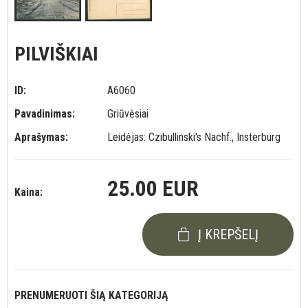
PILVIŠKIAI
ID:
A6060
Pavadinimas:
Griūvėsiai
Aprašymas:
Leidėjas: Czibullinski's Nachf., Insterburg
25.00 EUR
Kaina:
Į KREPŠELĮ
PRENUMERUOTI ŠIĄ KATEGORIJĄ