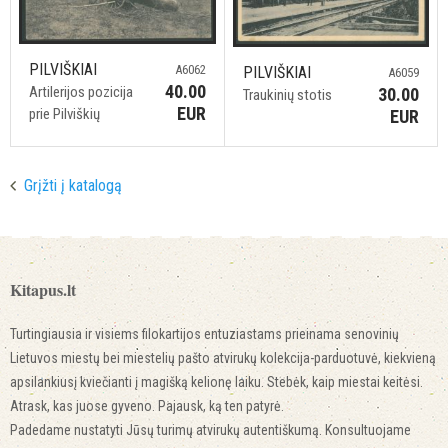
PILVIŠKIAI
A6062
PILVIŠKIAI
A6059
40.00
Artilerijos pozicija
30.00
Traukinių stotis
EUR
prie Pilviškių
EUR
Grįžti į katalogą
Kitapus.lt
Turtingiausia ir visiems filokartijos entuziastams prieinama senovinių
Lietuvos miestų bei miestelių pašto atvirukų kolekcija-parduotuvė, kiekvieną
apsilankiusį kviečianti į magišką kelionę laiku. Stebėk, kaip miestai keitėsi.
Atrask, kas juose gyveno. Pajausk, ką ten patyrė.
Padedame nustatyti Jūsų turimų atvirukų autentiškumą. Konsultuojame