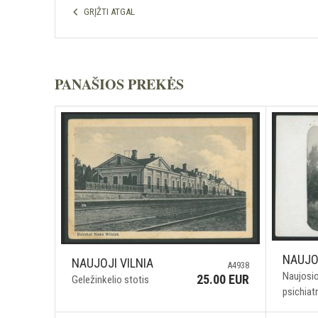
GRĮŽTI ATGAL
PANAŠIOS PREKĖS
NAUJOJ
NAUJOJI VILNIA
A4938
Naujosio
25.00 EUR
Geležinkelio stotis
psichiat