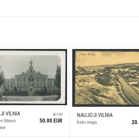
I VILNIA
NAUJOJI VILNIA
A1159
50.00 EUR
s Vilnios
20
Kelio vingis
rinė