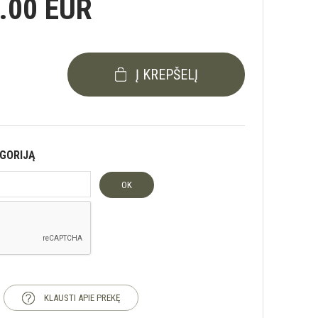
.00 EUR
Į KREPŠELĮ
EGORIJĄ
OK
KLAUSTI APIE PREKĘ