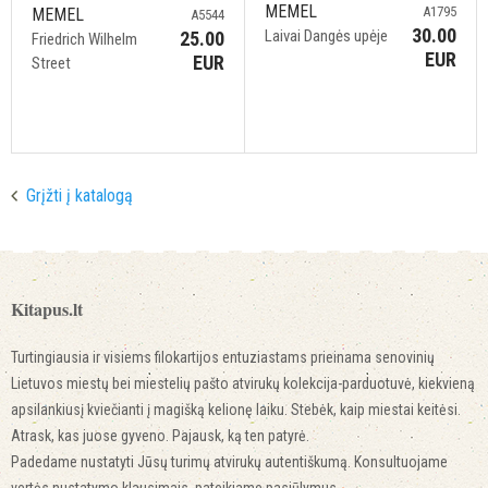
MEMEL
A1795
MEMEL
A5544
30.00
Laivai Dangės upėje
25.00
Friedrich Wilhelm
EUR
EUR
Street
Grįžti į katalogą
Kitapus.lt
Turtingiausia ir visiems filokartijos entuziastams prieinama senovinių
Lietuvos miestų bei miestelių pašto atvirukų kolekcija-parduotuvė, kiekvieną
apsilankiusį kviečianti į magišką kelionę laiku. Stebėk, kaip miestai keitėsi.
Atrask, kas juose gyveno. Pajausk, ką ten patyrė.
Padedame nustatyti Jūsų turimų atvirukų autentiškumą. Konsultuojame
vertės nustatymo klausimais, pateikiame pasiūlymus.