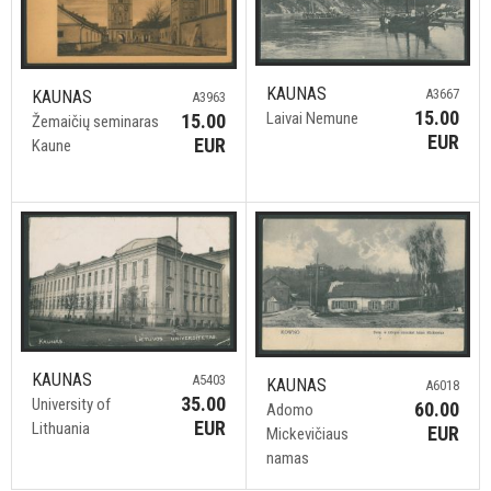
KAUNAS
A3667
KAUNAS
A3963
15.00
Laivai Nemune
15.00
Žemaičių seminaras
EUR
EUR
Kaune
KAUNAS
A5403
KAUNAS
A6018
35.00
University of
60.00
Adomo
EUR
Lithuania
EUR
Mickevičiaus
namas