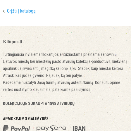
Grįžti į katalogą
Kitapus.lt
Turtingiausia ir visiems filokartijos entuziastams prieinama senovinių
Lietuvos miestų bei miestelių pašto atvirukų kolekcija-parduotuvė, kiekvieną
apsilankiusį kviečianti į magišką kelionę laiku. Stebėk, kaip miestai keitėsi.
Atrask, kas juose gyveno. Pajausk, ką ten patyrė.
Padedame nustatyti Jūsų turimų atvirukų autentiškumą. Konsultuojame
vertės nustatymo klausimais, pateikiame pasiūlymus.
KOLEKCIJOJE SUKAUPTA 1898 ATVIRUKŲ
APMOKĖJIMO GALIMYBĖS: