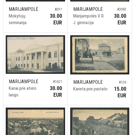
MARIJAMPOLĖ
MARIJAMPOLĖ
A011
A3092
30.00
30.00
Mokytojų
Marijampolės V. R.
EUR
EUR
seminarija
J. gimnazija
MARIJAMPOLĖ
MARIJAMPOLĖ
A1621
A126
30.00
15.00
Kariai prie atviro
Karieta prie pastato
EUR
EUR
lango