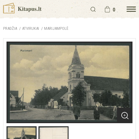
Kitapus.lt
0
PRADŽIA
ATVIRUKAI
MARIJAMPOLĖ