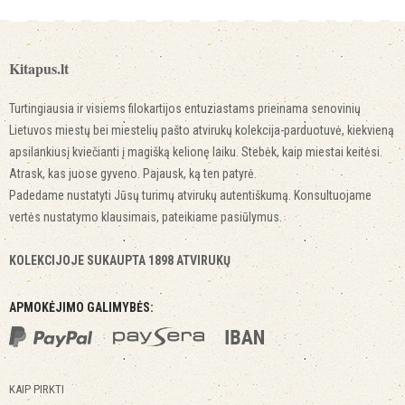
Kitapus.lt
Turtingiausia ir visiems filokartijos entuziastams prieinama senovinių
Lietuvos miestų bei miestelių pašto atvirukų kolekcija-parduotuvė, kiekvieną
apsilankiusį kviečianti į magišką kelionę laiku. Stebėk, kaip miestai keitėsi.
Atrask, kas juose gyveno. Pajausk, ką ten patyrė.
Padedame nustatyti Jūsų turimų atvirukų autentiškumą. Konsultuojame
vertės nustatymo klausimais, pateikiame pasiūlymus.
KOLEKCIJOJE SUKAUPTA 1898 ATVIRUKŲ
APMOKĖJIMO GALIMYBĖS:
KAIP PIRKTI