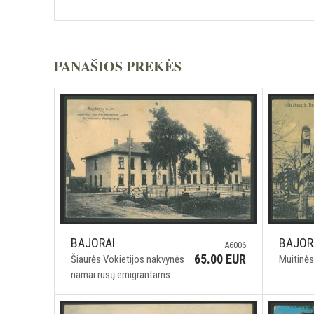
PANAŠIOS PREKĖS
BAJORAI
BAJOR
A6006
65.00 EUR
Šiaurės Vokietijos nakvynės
Muitinė
namai rusų emigrantams