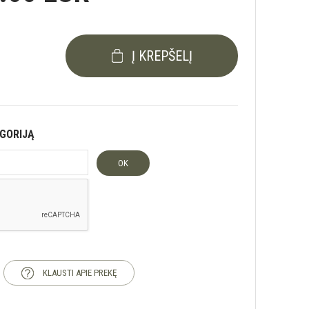
Į KREPŠELĮ
EGORIJĄ
OK
KLAUSTI APIE PREKĘ