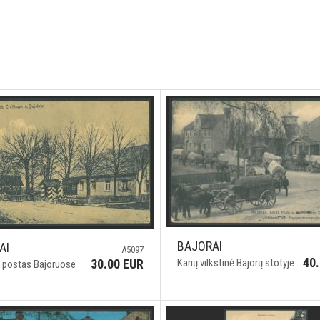
BAJORAI
AI
A5097
40
Karių vilkstinė Bajorų stotyje
30.00 EUR
s postas Bajoruose