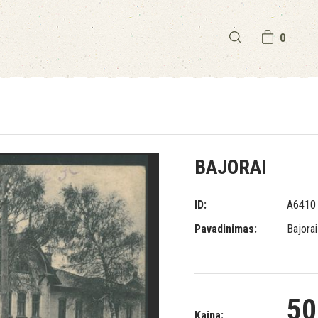
0
BAJORAI
ID:
A6410
Pavadinimas:
Bajorai
50
Kaina: