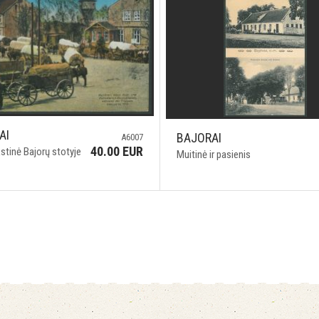
AI
BAJORAI
A6007
40.00 EUR
kstinė Bajorų stotyje
Muitinė ir pasienis