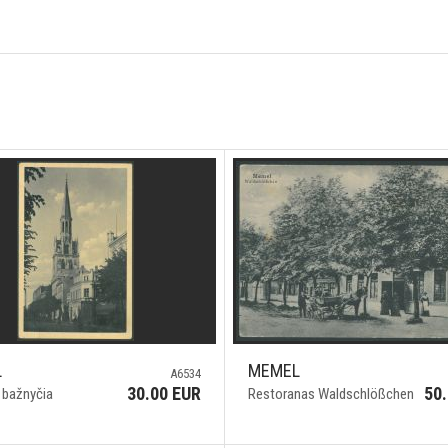
L
MEMEL
A6534
30.00 EUR
50
 bažnyčia
Restoranas Waldschlößchen