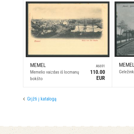
MEME
MEMEL
A6691
110.00
Geležink
Memelio vaizdas iš locmanų
EUR
bokšto
Grįžti į katalogą