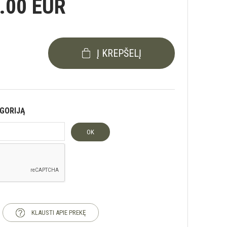
.00 EUR
Į KREPŠELĮ
EGORIJĄ
OK
KLAUSTI APIE PREKĘ