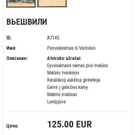
ВЬЕШВИЛИ
ID:
A7145
Имя:
Pasveikinimas iš Viešvilės
Описание:
Atviruko užrašai:
Gyvenamasis namas prie malūno
Malūno tvenkinys
Karališkoji aukštoji girininkija
Gatvė į geležies kalvę
Malimo malūnas
Lentpjūvė
125.00 EUR
Цена: