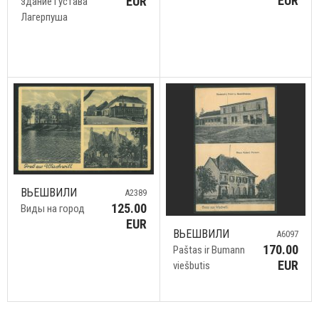
EUR
EUR
здание Густава
Лагерпуша
ВЬЕШВИЛИ
A2389
125.00
Виды на город
EUR
ВЬЕШВИЛИ
A6097
170.00
Paštas ir Bumann
EUR
viešbutis